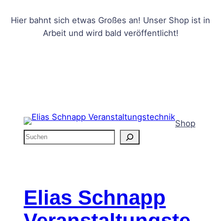
Hier bahnt sich etwas Großes an! Unser Shop ist in
Arbeit und wird bald veröffentlicht!
Shop
S
u
c
h
e
Elias Schnapp
n
Veranstaltungste